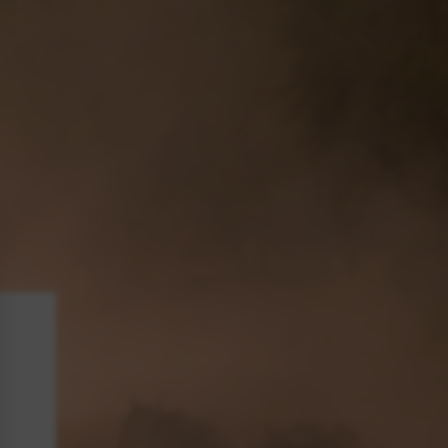
快捷工具
Whois查询
备案查询
网安备案查询
私密记事本
SEO综合查询
百度权重查询
相关推荐