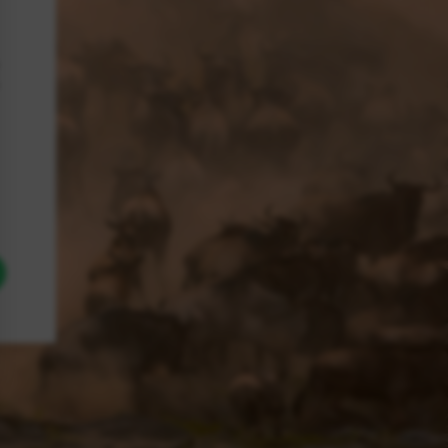
网站安全检测
小游戏,4399小游戏,小游戏大全,
搜狗收录查询
双人小游戏大全 -
www.4399.com
百度收录查询
18183游戏网_Get好游戏
_18183.com
和平精英防封外挂 - 安卓模拟器
通用 - 自瞄透视全解锁
和平精英辅助-和平精英外挂-和
平精英透视自瞄开挂辅助网
神奇的工作室_绝地求生辅助_cf
辅助_和平精英辅助-最新官网
鸟人助手手游辅助免费下载_安
卓免ROOT辅助手游脚本_IOS模