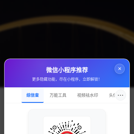
定制平台外挂网
开发定制平台外挂网
壮大，游戏脚本软件开发定制平台外挂网也越来越受到玩家们的
×
微信小程序推荐
，通过提供各种各样的辅助功能，帮助玩家更轻松地玩游戏，提
更多隐藏功能，尽在小程序，立即解锁！
挂网的便捷性、经济性、实用性，以及简单的操作流程和性价
···
综信查
万能工具
视频祛水印
头像圈
性。
据自己的需求定制各种各样的游戏脚本软件，比如自动打怪、自
玩家们重复繁琐的操作，让玩游戏更加轻松愉快。
戏版本更新进行实时更新，确保玩家们始终可以顺利使用。
玩家们的重要原因之一。