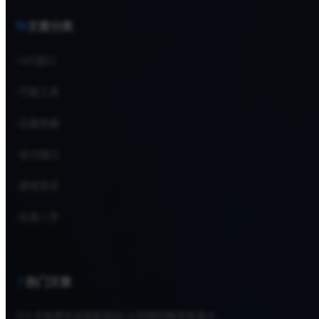
文章分类
API接口
万能工具
云服务器
支付接口
游戏资讯
生辰八字
热门文章
十大免费在线观影网站,让您随时畅享高清大...