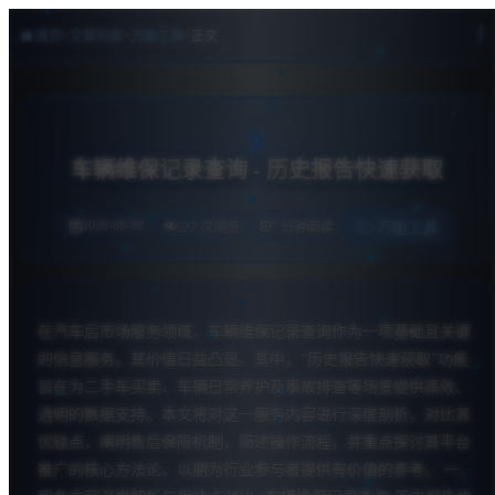
>
>
>
首页
文章列表
万能工具
正文
车辆维保记录查询 - 历史报告快速获取
2026-08-09
227 次浏览
7 分钟阅读
万能工具
在汽车后市场服务领域，车辆维保记录查询作为一项基础且关键
的信息服务，其价值日益凸显。其中，“历史报告快速获取”功能
旨在为二手车买卖、车辆日常养护及事故排查等场景提供高效、
透明的数据支持。本文将对这一服务内容进行深度剖析，对比其
优缺点，阐明售后保障机制，简述操作流程，并重点探讨其平台
推广的核心方法论，以期为行业参与者提供有价值的参考。 一、