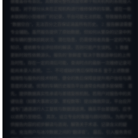
据覆盖存有盲区。其数据完整性高度依赖于相关机构的系统接入
程度。对于部分从未在正规机构进行维修保养的车辆，或在一些
未联网的小型维修厂的记录，平台可能无法抓取，导致报告存在
“数据空白”，无法百分之百保证涵盖所有历史。 2. 报告解读需要
专业辅助。虽然报告提供了原始数据，但如何从繁杂的记录中判
断车辆的整体损耗状况、潜在隐患，仍需使用者具备一定的汽车
知识，或依赖专业评估师的解读，否则可能产生误判。 3. 数据
更新时效性依赖源头。报告的“新鲜度”取决于数据源单位的上传
及时性，存在一定的滞后可能，查询时点的最新一次维修记录可
能尚未录入系统。 二、不可或缺的售后保障体系 鉴于上述数据
局限性与服务的技术特性，健全的售后保障是提升用户信任与满
意度的关键。优秀的车辆历史报告平台通常会构建多层保障： 首
先，提供数据真实性承诺与差错复核机制。若用户对报告中的关
键信息（如重大事故记录、里程数等）提出确凿异议，平台应开
通专门通道进行人工复核与数据源追溯，确系平台差错的，应予
以退费乃至赔偿。 其次，设立专业的客服与顾问团队。为用户提
供报告内容的初步解读与咨询，解答关于术语、记录含义的疑
问，充当用户与冰冷数据之间的“翻译官”。 最后，引入服务责任