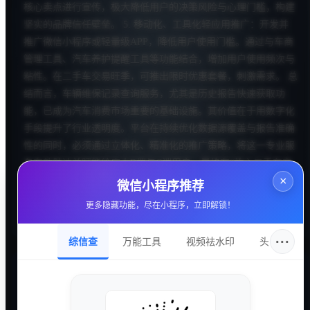
核心卖点进行宣传，极大降低用户的决策风险与心理门槛，构建
坚实的品牌信任壁垒。 5. 移动化、工具化轻应用推广：开发并
推广微信小程序或轻量级APP，降低用户使用门槛。通过与车商
管理工具、汽车养护提醒工具等功能结合，增加用户使用频次与
粘性。在二手车交易旺季，可推出限时优惠套餐，刺激需求。 总
结而言，车辆维保记录查询服务，尤其是历史报告快速获取功
能，已成为汽车消费市场重要的基础设施。其价值在于用数字化
手段提升了行业透明度。平台在持续优化数据源覆盖与报告准确
性的同时，必须通过立体化、精准化的推广策略，将这一专业服
务有效触达并赋能给广大B端与C端用户，最终在“放心二手车交
×
微信小程序推荐
易”与“智慧车生活”的宏大图景中，确立自身不可或缺的市场地
位。
更多隐藏功能，尽在小程序，立即解锁！
···
综信查
万能工具
视频祛水印
头像圈
0
点赞