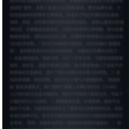
服务内容深度解析与优缺点对比 “车辆维保记录查询-历史报告快
速获取”服务，本质上是通过合法授权渠道，整合品牌4S店、大
型连锁维修机构等多方数据源，形成关于特定车辆的历史维修、
保养、里程、出险等关键信息的标准化报告。 其核心服务内容通
常包括：车辆基础信息核实、全程4S店保养记录明细、非4S店重
要维修备案、保险出险历史记录、关键部件更换情况以及综合车
况分析评估等。一份详尽的维保记录报告，如同车辆的“健康档
案”，是判断其真实状况的权威依据。 该服务的显著优点在于：
1. 信息透明度高，赋能决策。对于二手车买家，它能有效规避事
故车、泡水车、调表车等潜在风险，极大程度地减少了信息不对
称带来的交易欺诈，提升了购车决策的安全性与科学性。 2. 查
询效率卓越，体验流畅。依托于云计算与大数据技术，“快速获
取”是其关键卖点，用户通常只需输入车辆识别代号（VIN码），
几分钟内即可生成详细报告，相较于传统线下查验方式，节省了
大量时间与人力成本。 3. 数据维度全面，价值延伸。报告不仅
服务于交易，也能帮助现有车主了解爱车的完整养护历史，规划
未来的保养计划，甚至在车辆出现疑难杂症时为维修技师提供历
史参考。 然而，该服务也存在一些固有的局限性或缺点： 1. 数